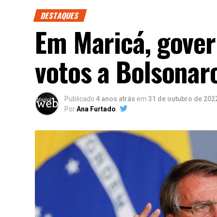
DESTAQUES
Em Maricá, gover
votos a Bolsonar
Publicado
4 anos atrás
em
31 de outubro de 202
Por
Ana Furtado