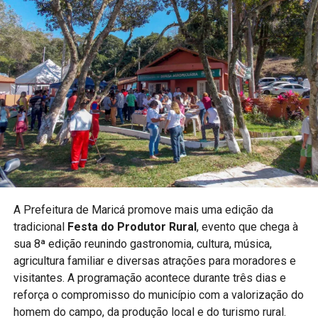
A Prefeitura destaca que eventos esportivos contribuem
para ampliar o acesso da população às diferentes
modalidades e incentivar crianças e jovens à prática
esportiva.
PUBLICIDADE
A realização do campeonato reforça o compromisso do
município com políticas públicas voltadas ao esporte e à
A Prefeitura de Maricá promove mais uma edição da
qualidade de vida.
tradicional
Festa do Produtor Rural
, evento que chega à
sua 8ª edição reunindo gastronomia, cultura, música,
Acompanhe a Maricá Web TV para mais notícias sobre
agricultura familiar e diversas atrações para moradores e
esporte e eventos na cidade.
visitantes. A programação acontece durante três dias e
#Maricá #KungFu #Esporte #ArtesMarciais
reforça o compromisso do município com a valorização do
#MaricáWebTV
homem do campo, da produção local e do turismo rural.