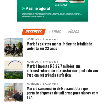
importância da agricultura familiar para o abastecimento, a
geração de renda e o desenvolvimento sustentável de
Maricá.
Segundo a Prefeitura, o evento fortalece a identidade rural
do município e cria novas oportunidades para produtores
RECENTES
+ LIDAS
VÍDEOS
comercializarem seus produtos diretamente com os
NOTÍCIAS
3 horas atrás
consumidores.
Maricá registra menor índice de letalidade
violenta em 23 anos
PUBLICIDADE
NOTÍCIAS
3 horas atrás
Maricá investe R$ 22,7 milhões em
infraestrutura para transformar ponto de voo
livre em referência turística
Além de incentivar o setor agrícola, a programação
movimenta o turismo e o comércio local, atraindo
NOTÍCIAS
4 horas atrás
Maricá sanciona lei de Robson Dutra que
visitantes de diferentes regiões e contribuindo para o
permite dispensa de uniforme para alunos com
fortalecimento da economia durante os dias de evento.
TEA
A expectativa é receber um grande público ao longo dos