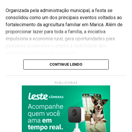
Organizada pela administração municipal, a festa se
consolidou como um dos principais eventos voltados ao
fortalecimento da agricultura familiar em Maricá. Além de
proporcionar lazer para toda a família, a iniciativa
impulsiona a economia rural, gera oportunidades para
pequenos produtores e amplia a visibilidade dos
alimentos cultivados no município.
Valorização da agricultura familiar
CONTINUE LENDO
Ao longo da programação, os visitantes poderão conhecer
PUBLICIDADE
produtos produzidos por agricultores da cidade, além de
aproveitar apresentações culturais, atrações musicais,
gastronomia típica e atividades voltadas para todas as
idades.
A Festa do Produtor Rural também busca aproximar a
população da realidade do campo, destacando a