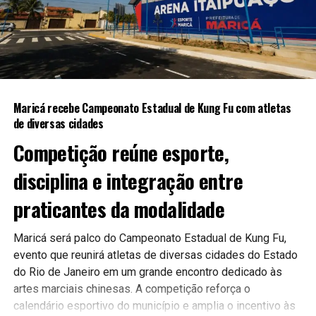
A expectativa é que as novas ferramentas contribuam para
uma gestão mais moderna e eficiente, aproximando ainda
mais a população do poder público.
Maricá recebe Campeonato Estadual de Kung Fu com atletas
Continue acompanhando a Maricá Web TV para mais
de diversas cidades
notícias sobre inovação, tecnologia e serviços públicos.
Competição reúne esporte,
#Maricá #Tecnologia #Inovação #ServiçosPúblicos
disciplina e integração entre
#CidadeInteligente #MaricáWebTV
praticantes da modalidade
Maricá será palco do Campeonato Estadual de Kung Fu,
evento que reunirá atletas de diversas cidades do Estado
do Rio de Janeiro em um grande encontro dedicado às
artes marciais chinesas. A competição reforça o
calendário esportivo do município e amplia o incentivo às