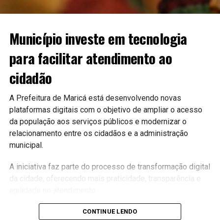
Município investe em tecnologia
para facilitar atendimento ao
cidadão
A Prefeitura de Maricá está desenvolvendo novas
plataformas digitais com o objetivo de ampliar o acesso
da população aos serviços públicos e modernizar o
relacionamento entre os cidadãos e a administração
municipal.
A iniciativa faz parte do processo de transformação digital
da cidade, oferecendo mais praticidade, transparência e
agilidade no atendimento.
Serviços mais acessíveis
CONTINUE LENDO