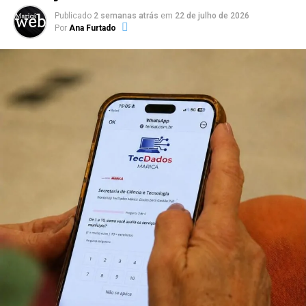
familiares e amantes do esporte na orla do Parque Nanci.
Publicado
2 semanas atrás
em
22 de julho de 2026
Por
Ana Furtado
PUBLICIDADE
Acompanhe a cobertura completa na Maricá Web
TV.
Copa Maricá de Futevôlei, Maricá, Parque Nanci, futevôlei,
esporte de areia, Liga Nacional de Futevôlei, Secretaria de
Esportes, eventos esportivos em Maricá, Maricá Web TV,
competição de futevôlei.