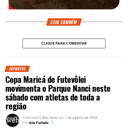
LEIA TAMBÉM
CLIQUE PARA COMENTAR
ESPORTES
Copa Maricá de Futevôlei
movimenta o Parque Nanci neste
sábado com atletas de toda a
região
Publicado
5 dias atrás
em
1 de agosto de 2026
Por
Ana Furtado