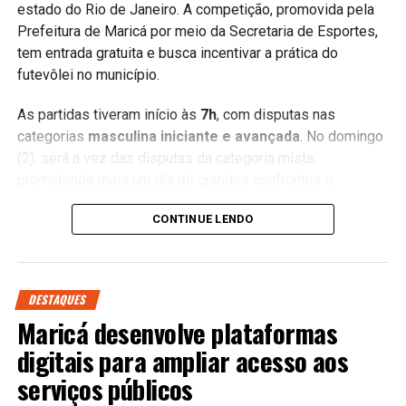
estado do Rio de Janeiro. A competição, promovida pela
Prefeitura de Maricá por meio da Secretaria de Esportes,
tem entrada gratuita e busca incentivar a prática do
futevôlei no município.
As partidas tiveram início às
7h
, com disputas nas
categorias
masculina iniciante e avançada
. No domingo
(2), será a vez das disputas da categoria mista,
prometendo mais um dia de grandes confrontos e
integração entre atletas e torcedores.
CONTINUE LENDO
Além da Copa Maricá, a cidade também recebe a etapa de
abertura da
Liga Nacional de Futevôlei
, reunindo equipes
tradicionais do país e consolidando Maricá como um dos
DESTAQUES
principais destinos para grandes eventos esportivos
Maricá desenvolve plataformas
ligados aos esportes de areia.
digitais para ampliar acesso aos
A expectativa é de grande público durante todo o fim de
serviços públicos
semana, com estrutura preparada para receber atletas,