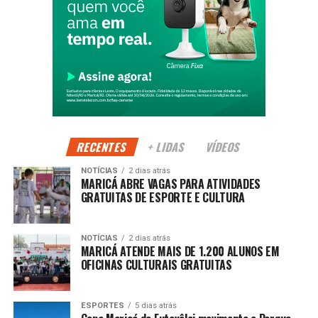
convivência, respeito e valorização da diversidade.
Compromisso com a cidadania
Segundo a Prefeitura, ações como os Jogos da
Diversidade reforçam a construção de uma cidade mais
inclusiva, onde o esporte atua como ferramenta de
desenvolvimento humano.
RECENTES
+ LIDAS
VÍDEOS
NOTÍCIAS
2 dias atrás
PUBLICIDADE
MARICÁ ABRE VAGAS PARA ATIVIDADES
GRATUITAS DE ESPORTE E CULTURA
Continue acompanhando a Maricá Web TV para mais
NOTÍCIAS
2 dias atrás
MARICÁ ATENDE MAIS DE 1.200 ALUNOS EM
notícias sobre inclusão, cidadania e esporte.
OFICINAS CULTURAIS GRATUITAS
#Maricá #Inclusão #JogosDaDiversidade #Esporte
#MaricáWebTV
ESPORTES
5 dias atrás