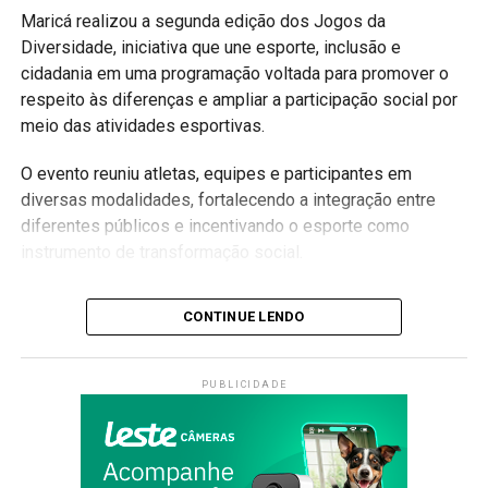
Maricá realizou a segunda edição dos Jogos da
Diversidade, iniciativa que une esporte, inclusão e
cidadania em uma programação voltada para promover o
respeito às diferenças e ampliar a participação social por
meio das atividades esportivas.
O evento reuniu atletas, equipes e participantes em
diversas modalidades, fortalecendo a integração entre
diferentes públicos e incentivando o esporte como
instrumento de transformação social.
Inclusão através do esporte
CONTINUE LENDO
A competição busca garantir que todas as pessoas
tenham oportunidade de participar das atividades
PUBLICIDADE
esportivas, independentemente de suas características ou
condições.
Além das disputas, a programação promove momentos de