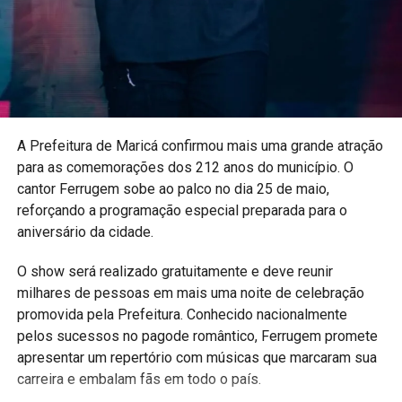
cultura popular. Isso é Maricá. Isso é Brasil”, destaca a
divulgação do evento.
13/06 (Sábado)
– 17h30 – União de Maricá
– 19h – Brasil x Marrocos
A Prefeitura de
Maricá
confirmou mais uma grande atração
– 21h – Samba da Copa convida Samba da Mulher e
para as comemorações dos 212 anos do município. O
Gianne Mello
cantor
Ferrugem
sobe ao palco no dia 25 de maio,
reforçando a programação especial preparada para o
aniversário da cidade.
Local:
Esquina do Malandro – Praça Orlando de Barros
Pimentel, Centro de Maricá
O show será realizado gratuitamente e deve reunir
Entrada:
Gratuita
milhares de pessoas em mais uma noite de celebração
Atrações:
Transmissão dos jogos da Seleção Brasileira,
promovida pela Prefeitura. Conhecido nacionalmente
samba e programação cultural
pelos sucessos no pagode romântico, Ferrugem promete
apresentar um repertório com músicas que marcaram sua
carreira e embalam fãs em todo o país.
PUBLICIDADE