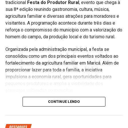
tradicional
Festa do Produtor Rural
, evento que chega à
sua 8ª edição reunindo gastronomia, cultura, música,
agricultura familiar e diversas atrações para moradores e
visitantes. A programação acontece durante três dias e
reforça o compromisso do município com a valorização do
homem do campo, da produção local e do turismo rural.
Organizada pela administração municipal, a festa se
consolidou como um dos principais eventos voltados ao
fortalecimento da agricultura familiar em Maricá. Além de
proporcionar lazer para toda a família, a iniciativa
impulsiona a economia rural, gera oportunidades para
pequenos produtores e amplia a visibilidade dos
alimentos cultivados no município.
Valorização da agricultura familiar
CONTINUE LENDO
Ao longo da programação, os visitantes poderão conhecer
produtos produzidos por agricultores da cidade, além de
DESTAQUES