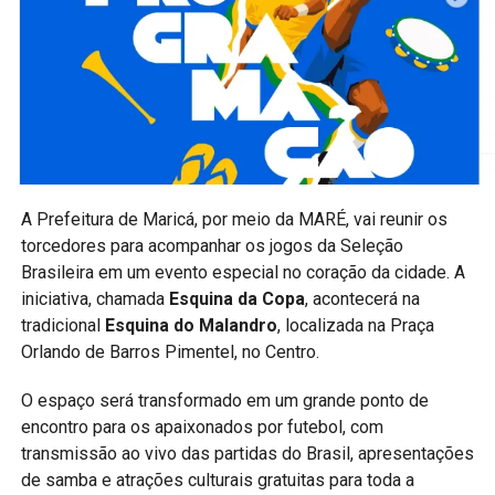
Além de incentivar o setor agrícola, a programação
movimenta o turismo e o comércio local, atraindo
visitantes de diferentes regiões e contribuindo para o
fortalecimento da economia durante os dias de evento.
A expectativa é receber um grande público ao longo dos
três dias de programação, reafirmando a Festa do
Produtor Rural como um dos eventos mais tradicionais do
A Prefeitura de
Maricá
, por meio da
MARÉ
, vai reunir os
calendário oficial de Maricá.
torcedores para acompanhar os jogos da Seleção
Brasileira em um evento especial no coração da cidade. A
Acompanhe a Maricá Web TV pelo site, Instagram
iniciativa, chamada
Esquina da Copa
, acontecerá na
e Facebook para conferir a cobertura completa dos
tradicional
Esquina do Malandro
, localizada na Praça
principais eventos, notícias e acontecimentos de
Orlando de Barros Pimentel, no Centro.
Maricá.
O espaço será transformado em um grande ponto de
#Maricá #ProdutorRural #AgriculturaFamiliar
encontro para os apaixonados por futebol, com
#TurismoRural #EconomiaLocal #MaricáRJ #Eventos
transmissão ao vivo das partidas do Brasil, apresentações
#MaricáWebTV
de samba e atrações culturais gratuitas para toda a