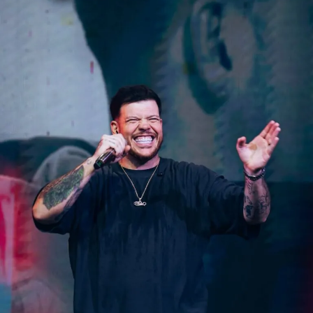
A iniciativa também contribui para movimentar o Centro da
cidade, incentivando a ocupação dos espaços públicos e
fortalecendo o comércio local durante os dias de evento.
A organização convida moradores e
visitantes a vestirem a camisa da
Seleção Brasileira e participarem da
festa. A expectativa é reunir centenas de
pessoas para acompanhar cada partida
em um clima de união, alegria e
celebração.
“Entre um apito e outro, a torcida maricaense se encontra
para celebrar uma das maiores paixões do país. Isso é