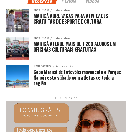
RECENTES
+ LIDAS
VÍDEOS
PUBLICIDADE
NOTÍCIAS
3 dias atrás
MARICÁ ABRE VAGAS PARA ATIVIDADES
GRATUITAS DE ESPORTE E CULTURA
A expectativa é que o show de
Ferrugem
seja um dos
mais movimentados da programação, reunindo fãs do
NOTÍCIAS
3 dias atrás
MARICÁ ATENDE MAIS DE 1.200 ALUNOS EM
pagode e público de diferentes regiões.
OFICINAS CULTURAIS GRATUITAS
Siga a
Maricá Web TV
e acompanhe as principais
notícias da cidade.
ESPORTES
6 dias atrás
Copa Maricá de Futevôlei movimenta o Parque
Nanci neste sábado com atletas de toda a
região
PUBLICIDADE