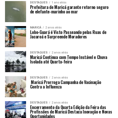
DESTAQUES
1 ano atrás
Prefeitura de Maricá garante retorno seguro
de elefante-marinho ao mar
MARICÁ
2 anos atrás
Lobo-Guará é Visto Passeando pelas Ruas de
Jacaroá e Surpreende Moradores
DESTAQUES
2 anos atrás
Maricá Continua com Tempo Instável e Chuva
Isolada até Quarta-feira
DESTAQUES
2 anos atrás
Maricá Prorroga Campanha de Vacinação
Contra a Influenza
DESTAQUES
2 anos atrás
Encerramento da Quarta Edição da Feira das
Profissões de Maricá Destaca Inovação e Novas
Oportunidades