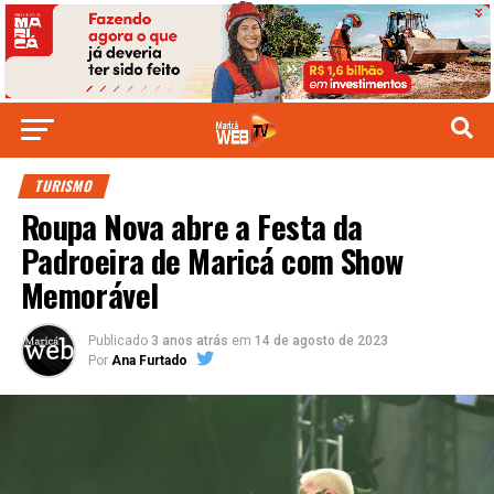
TURISMO
Roupa Nova abre a Festa da
Padroeira de Maricá com Show
Memorável
Publicado
3 anos atrás
em
14 de agosto de 2023
Por
Ana Furtado