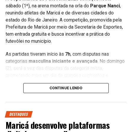
sábado (1º), na arena montada na orla do
Parque Nanci
,
reunindo atletas de Maricá e de diversas cidades do
estado do Rio de Janeiro. A competição, promovida pela
Prefeitura de Maricá por meio da Secretaria de Esportes,
tem entrada gratuita e busca incentivar a prática do
futevôlei no município.
As partidas tiveram início às
7h
, com disputas nas
categorias
masculina iniciante e avançada
. No domingo
(2), será a vez das disputas da categoria mista,
prometendo mais um dia de grandes confrontos e
integração entre atletas e torcedores.
CONTINUE LENDO
Além da Copa Maricá, a cidade também recebe a etapa de
abertura da
Liga Nacional de Futevôlei
, reunindo equipes
tradicionais do país e consolidando Maricá como um dos
DESTAQUES
principais destinos para grandes eventos esportivos
Maricá desenvolve plataformas
ligados aos esportes de areia.