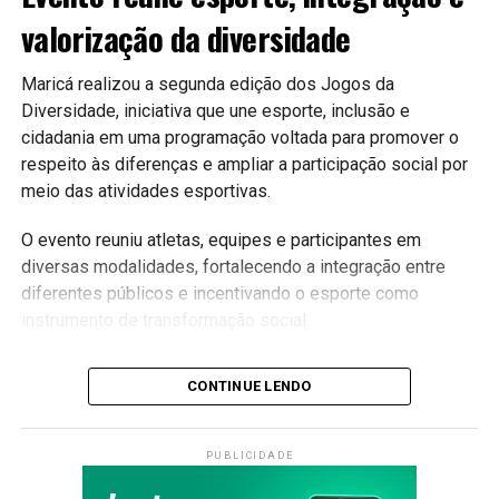
valorização da diversidade
#Maricá #Tecnologia #Inovação #ServiçosPúblicos
#CidadeInteligente #MaricáWebTV
Maricá realizou a segunda edição dos Jogos da
Diversidade, iniciativa que une esporte, inclusão e
cidadania em uma programação voltada para promover o
respeito às diferenças e ampliar a participação social por
meio das atividades esportivas.
O evento reuniu atletas, equipes e participantes em
diversas modalidades, fortalecendo a integração entre
diferentes públicos e incentivando o esporte como
instrumento de transformação social.
Inclusão através do esporte
CONTINUE LENDO
A competição busca garantir que todas as pessoas
tenham oportunidade de participar das atividades
PUBLICIDADE
esportivas, independentemente de suas características ou