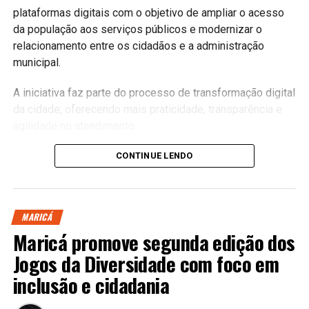
plataformas digitais com o objetivo de ampliar o acesso
da população aos serviços públicos e modernizar o
relacionamento entre os cidadãos e a administração
municipal.
A iniciativa faz parte do processo de transformação digital
da cidade, oferecendo mais praticidade, transparência e
agilidade no atendimento.
Serviços mais acessíveis
CONTINUE LENDO
As plataformas permitirão que diversos serviços sejam
realizados pela internet, reduzindo a necessidade de
MARICÁ
deslocamentos e proporcionando maior comodidade aos
Maricá promove segunda edição dos
moradores.
Jogos da Diversidade com foco em
O projeto também busca integrar informações entre
inclusão e cidadania
diferentes secretarias, tornando o atendimento mais
eficiente.