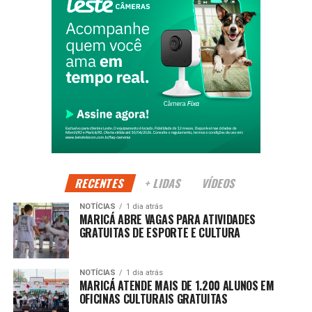
condições.
Além das disputas, a programação promove momentos de
convivência, respeito e valorização da diversidade.
Compromisso com a cidadania
Segundo a Prefeitura, ações como os Jogos da
Diversidade reforçam a construção de uma cidade mais
inclusiva, onde o esporte atua como ferramenta de
desenvolvimento humano.
RECENTES
+ LIDAS
VÍDEOS
NOTÍCIAS
1 dia atrás
PUBLICIDADE
MARICÁ ABRE VAGAS PARA ATIVIDADES
GRATUITAS DE ESPORTE E CULTURA
Continue acompanhando a Maricá Web TV para mais
NOTÍCIAS
1 dia atrás
MARICÁ ATENDE MAIS DE 1.200 ALUNOS EM
notícias sobre inclusão, cidadania e esporte.
OFICINAS CULTURAIS GRATUITAS