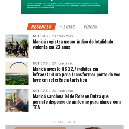
atividades para toda a família em diversos pontos da
cidade.
RECENTES
+ LIDAS
VÍDEOS
PUBLICIDADE
NOTÍCIAS
23 horas atrás
Maricá registra menor índice de letalidade
violenta em 23 anos
A expectativa é que o show de
Ferrugem
seja um dos
mais movimentados da programação, reunindo fãs do
NOTÍCIAS
23 horas atrás
Maricá investe R$ 22,7 milhões em
pagode e público de diferentes regiões.
infraestrutura para transformar ponto de voo
livre em referência turística
Siga a
Maricá Web TV
e acompanhe as principais
notícias da cidade.
NOTÍCIAS
23 horas atrás
Maricá sanciona lei de Robson Dutra que
permite dispensa de uniforme para alunos com
TEA
PUBLICIDADE