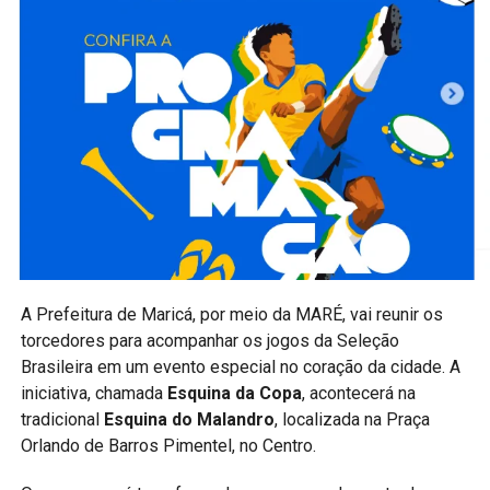
PUBLICIDADE
Além de incentivar o setor agrícola, a programação
movimenta o turismo e o comércio local, atraindo
visitantes de diferentes regiões e contribuindo para o
fortalecimento da economia durante os dias de evento.
A expectativa é receber um grande público ao longo dos
três dias de programação, reafirmando a Festa do
Produtor Rural como um dos eventos mais tradicionais do
A Prefeitura de
Maricá
, por meio da
MARÉ
, vai reunir os
calendário oficial de Maricá.
torcedores para acompanhar os jogos da Seleção
Brasileira em um evento especial no coração da cidade. A
Acompanhe a Maricá Web TV pelo site, Instagram
iniciativa, chamada
Esquina da Copa
, acontecerá na
e Facebook para conferir a cobertura completa dos
tradicional
Esquina do Malandro
, localizada na Praça
principais eventos, notícias e acontecimentos de
Orlando de Barros Pimentel, no Centro.
Maricá.