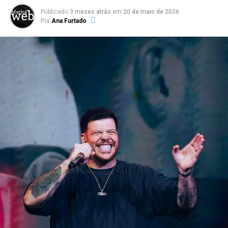
Publicado
3 meses atrás
em
20 de maio de 2026
Por
Ana Furtado
PUBLICIDADE
A iniciativa também contribui para movimentar o Centro da
cidade, incentivando a ocupação dos espaços públicos e
fortalecendo o comércio local durante os dias de evento.
A organização convida moradores e
visitantes a vestirem a camisa da
Seleção Brasileira e participarem da
festa. A expectativa é reunir centenas de
pessoas para acompanhar cada partida
em um clima de união, alegria e