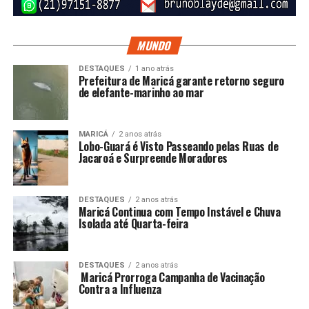
MUNDO
DESTAQUES
1 ano atrás
Prefeitura de Maricá garante retorno seguro
de elefante-marinho ao mar
MARICÁ
2 anos atrás
Lobo-Guará é Visto Passeando pelas Ruas de
Jacaroá e Surpreende Moradores
DESTAQUES
2 anos atrás
Maricá Continua com Tempo Instável e Chuva
Isolada até Quarta-feira
DESTAQUES
2 anos atrás
Maricá Prorroga Campanha de Vacinação
Contra a Influenza