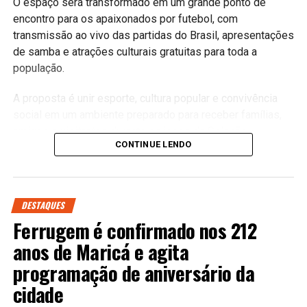
O espaço será transformado em um grande ponto de
#Maricá #ProdutorRural #AgriculturaFamiliar
encontro para os apaixonados por futebol, com
#TurismoRural #EconomiaLocal #MaricáRJ #Eventos
transmissão ao vivo das partidas do Brasil, apresentações
#MaricáWebTV
de samba e atrações culturais gratuitas para toda a
população.
PUBLICIDADE
A proposta é unir esporte, cultura popular e convivência
social em um ambiente preparado para receber famílias,
amigos e visitantes durante os jogos da Seleção.
CONTINUE LENDO
Conhecida por valorizar a identidade cultural da cidade e
as tradições do samba, a Esquina do Malandro será o
cenário da torcida maricaense na busca pelo sonho do
DESTAQUES
hexacampeonato.
Ferrugem é confirmado nos 212
Além da transmissão dos jogos em telão, o público
anos de Maricá e agita
poderá aproveitar uma programação cultural
programação de aniversário da
especialmente preparada para animar os intervalos e o
cidade
pré-jogo, reforçando a ligação entre o futebol e a cultura
brasileira.