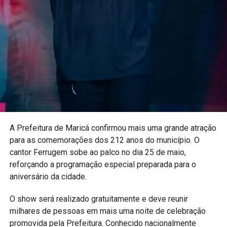
celebração.
“Entre um apito e outro, a torcida maricaense se encontra
para celebrar uma das maiores paixões do país. Isso é
cultura popular. Isso é Maricá. Isso é Brasil”, destaca a
divulgação do evento.
13/06 (Sábado)
– 17h30 – União de Maricá
– 19h – Brasil x Marrocos
A Prefeitura de
Maricá
confirmou mais uma grande atração
– 21h – Samba da Copa convida Samba da Mulher e
para as comemorações dos 212 anos do município. O
Gianne Mello
cantor
Ferrugem
sobe ao palco no dia 25 de maio,
reforçando a programação especial preparada para o
aniversário da cidade.
Local:
Esquina do Malandro – Praça Orlando de Barros
Pimentel, Centro de Maricá
O show será realizado gratuitamente e deve reunir
Entrada:
Gratuita
milhares de pessoas em mais uma noite de celebração
Atrações:
Transmissão dos jogos da Seleção Brasileira,
promovida pela Prefeitura. Conhecido nacionalmente
samba e programação cultural