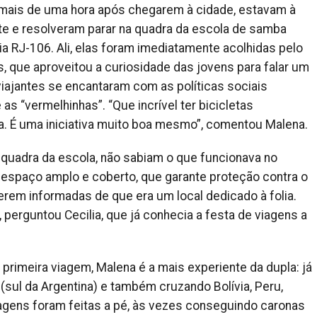
 mais de uma hora após chegarem à cidade, estavam à
ite e resolveram parar na quadra da escola de samba
a RJ-106. Ali, elas foram imediatamente acolhidas pelo
s, que aproveitou a curiosidade das jovens para falar um
viajantes se encantaram com as políticas sociais
s “vermelhinhas”. “Que incrível ter bicicletas
ça. É uma iniciativa muito boa mesmo”, comentou Malena.
quadra da escola, não sabiam o que funcionava no
espaço amplo e coberto, que garante proteção contra o
rem informadas de que era um local dedicado à folia.
perguntou Cecilia, que já conhecia a festa de viagens a
 primeira viagem, Malena é a mais experiente da dupla: já
 (sul da Argentina) e também cruzando Bolívia, Peru,
agens foram feitas a pé, às vezes conseguindo caronas