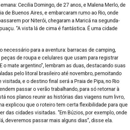
semana: Cecilia Domingo, de 27 anos, e Malena Merlo, de
ncia de Buenos Aires, e embarcaram rumo ao Rio, onde
assarem por Niterói, chegaram a Maricá na segunda-
ipuaçu. “A vista lá de cima é fantástica. É uma cidade
o necessário para a aventura: barracas de camping,
 peças de roupa e celulares que usam para registrar
E o mate argentino”, lembram as duas, destacando suas
ladas pelo litoral brasileiro até novembro, pernoitando
sitada, e o destino final será a Praia de Pipa, no Rio
endem passar o verão trabalhando, para só retornar à
 nos planos reunir as histórias das viagens num livro,
a explicou que o roteiro tem certa flexibilidade para que
r das cidades visitadas. “Em Búzios, por exemplo, onde
á, deveremos passar mais alguns dias”, disse ela.