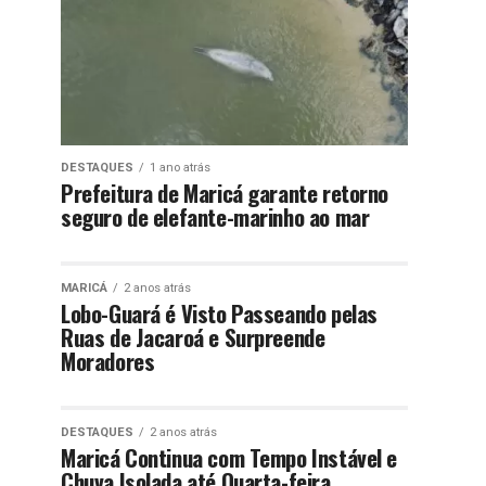
DESTAQUES
1 ano atrás
Prefeitura de Maricá garante retorno
seguro de elefante-marinho ao mar
MARICÁ
2 anos atrás
Lobo-Guará é Visto Passeando pelas
Ruas de Jacaroá e Surpreende
Moradores
DESTAQUES
2 anos atrás
Maricá Continua com Tempo Instável e
Chuva Isolada até Quarta-feira