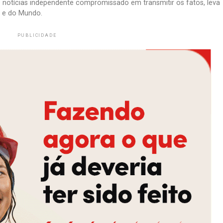
e notícias independente compromissado em transmitir os fatos, leva
il e do Mundo.
PUBLICIDADE