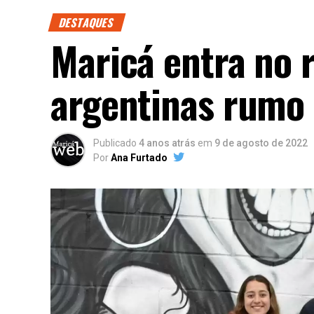
DESTAQUES
Maricá entra no r
argentinas rumo 
Publicado
4 anos atrás
em
9 de agosto de 2022
Por
Ana Furtado