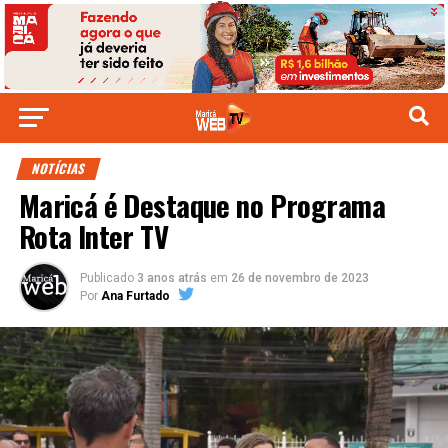
NOTÍCIAS
Maricá é Destaque no Programa
Rota Inter TV
Publicado
3 anos atrás
em
26 de novembro de 2023
Por
Ana Furtado