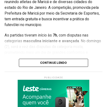
reunindo atletas de Maricá e de diversas cidades do
Saiba mais em:
www.maricawebtv.com.br
estado do Rio de Janeiro. A competição, promovida pela
Prefeitura de Maricá por meio da Secretaria de Esportes,
Palavras-chave SEO
tem entrada gratuita e busca incentivar a prática do
futevôlei no município.
Maricá, oficinas culturais, cultura em Maricá, aulas
gratuitas, Secretaria de Cultura, teatro, dança, música, arte,
As partidas tiveram início às
7h
, com disputas nas
cursos gratuitos, Maricá Web TV.
categorias
masculina iniciante e avançada
. No domingo
(2), será a vez das disputas da categoria mista,
prometendo mais um dia de grandes confrontos e
integração entre atletas e torcedores.
CONTINUE LENDO
Além da Copa Maricá, a cidade também recebe a etapa de
abertura da
Liga Nacional de Futevôlei
, reunindo equipes
PUBLICIDADE
tradicionais do país e consolidando Maricá como um dos
principais destinos para grandes eventos esportivos
ligados aos esportes de areia.
A expectativa é de grande público durante todo o fim de