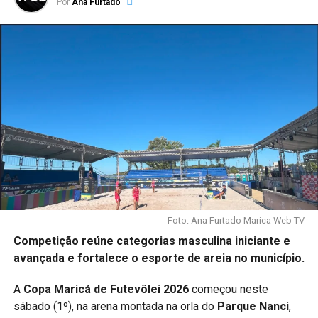
Por
Ana Furtado
por meio da arte.
Segundo a Prefeitura, a proposta é democratizar o acesso
às atividades culturais, garantindo que moradores de
diferentes bairros possam participar gratuitamente das
oficinas.
A iniciativa integra a política pública de fortalecimento da
cultura em Maricá, que nos últimos anos ampliou
investimentos em formação artística, eventos culturais e
preservação da identidade local.
Foto: Ana Furtado Marica Web TV
PUBLICIDADE
Competição reúne categorias masculina iniciante e
avançada e fortalece o esporte de areia no município.
As inscrições para novas turmas são abertas
A
Copa Maricá de Futevôlei 2026
começou neste
periodicamente conforme a disponibilidade de vagas.
sábado (1º), na arena montada na orla do
Parque Nanci
,