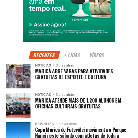
semana, com estrutura preparada para receber atletas,
familiares e amantes do esporte na orla do Parque Nanci.
PUBLICIDADE
RECENTES
+ LIDAS
VÍDEOS
Acompanhe a cobertura completa na Maricá Web
TV.
NOTÍCIAS
3 dias atrás
MARICÁ ABRE VAGAS PARA ATIVIDADES
GRATUITAS DE ESPORTE E CULTURA
Copa Maricá de Futevôlei, Maricá, Parque Nanci, futevôlei,
esporte de areia, Liga Nacional de Futevôlei, Secretaria de
Esportes, eventos esportivos em Maricá, Maricá Web TV,
NOTÍCIAS
3 dias atrás
MARICÁ ATENDE MAIS DE 1.200 ALUNOS EM
competição de futevôlei.
OFICINAS CULTURAIS GRATUITAS
ESPORTES
6 dias atrás
Copa Maricá de Futevôlei movimenta o Parque
Nanci neste sábado com atletas de toda a