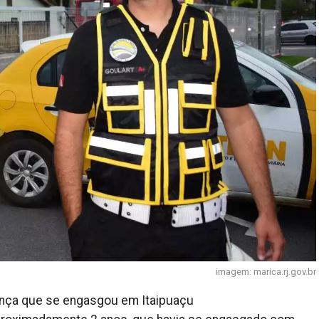
imagem: marica.rj.gov.br
iança que se engasgou em Itaipuaçu