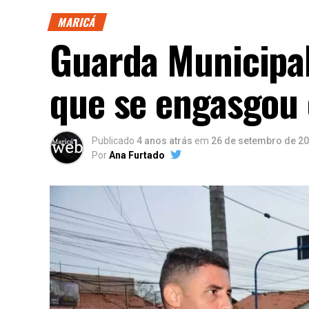
MARICÁ
Guarda Municipal
que se engasgou 
Publicado
4 anos atrás
em
26 de setembro de 2
Por
Ana Furtado