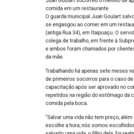
Juan Goulart socorreu o menino de a
comida em um restaurante
O guarda municipal Juan Goulart salv
se engasgou ao comer em um restaura
(antiga Rua 34), em Itaipuaçu. O ser
colega de trabalho, em frente à Subp
e ambos foram chamados por clientes 
da mãe.
Trabalhando há apenas sete meses na 
de primeiros socorros para o caso de 
capacitação após ser aprovado no co
repetidos na região do estômago da c
comida pela boca.
“Salvar uma vida não tem preço, além
escolhe a hora, nós somos escolhido
salvado uma vida, o filho dela, foi re