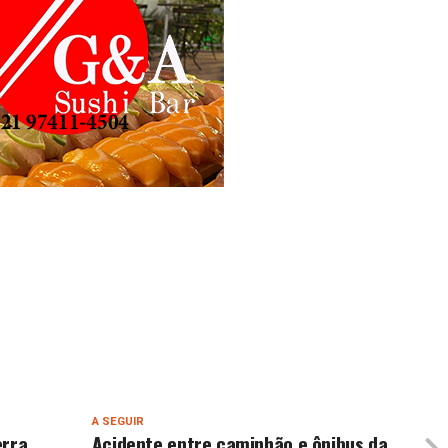
A SEGUIR
erra
Acidente entre caminhão e ônibus da