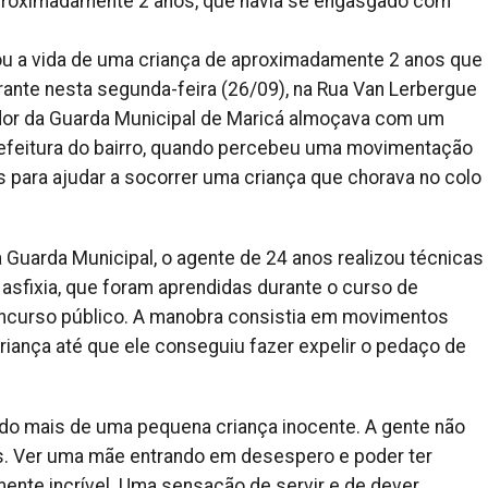
proximadamente 2 anos, que havia se engasgado com
ou a vida de uma criança de aproximadamente 2 anos que
nte nesta segunda-feira (26/09), na Rua Van Lerbergue
vidor da Guarda Municipal de Maricá almoçava com um
refeitura do bairro, quando percebeu uma movimentação
para ajudar a socorrer uma criança que chorava no colo
Guarda Municipal, o agente de 24 anos realizou técnicas
asfixia, que foram aprendidas durante o curso de
ncurso público. A manobra consistia em movimentos
riança até que ele conseguiu fazer expelir o pedaço de
 do mais de uma pequena criança inocente. A gente não
s. Ver uma mãe entrando em desespero e poder ter
almente incrível. Uma sensação de servir e de dever