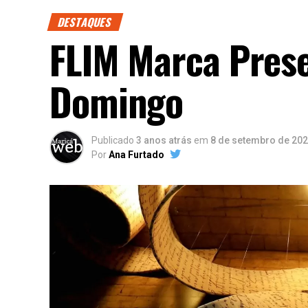
DESTAQUES
FLIM Marca Prese
Domingo
Publicado
3 anos atrás
em
8 de setembro de 20
Por
Ana Furtado