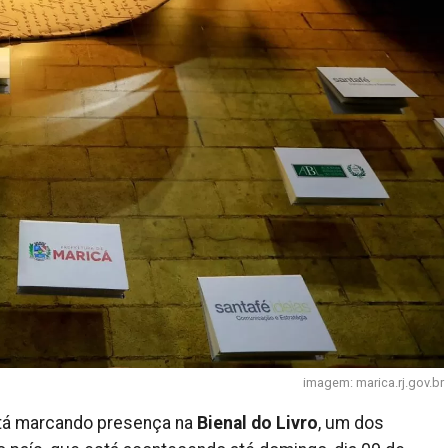
imagem: marica.rj.gov.br
á marcando presença na
Bienal do Livro
, um dos