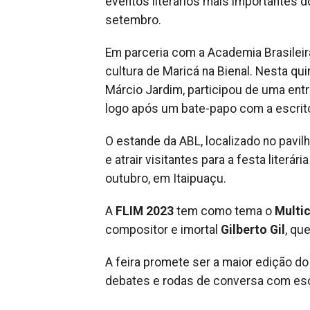
eventos literários mais importantes d
setembro.
Em parceria com a Academia Brasileira
cultura de Maricá na Bienal. Nesta qui
Márcio Jardim, participou de uma entr
logo após um bate-papo com a escrito
O estande da ABL, localizado no pavil
e atrair visitantes para a festa liter
outubro, em Itaipuaçu.
A
FLIM 2023
tem como tema o
Multi
compositor e imortal
Gilberto Gil
, qu
A feira promete ser a maior edição do
debates e rodas de conversa com escr