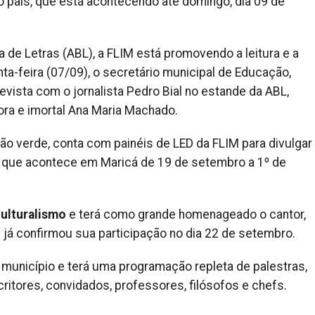
o país, que está acontecendo até domingo, dia 09 de
 de Letras (ABL), a FLIM está promovendo a leitura e a
nta-feira (07/09), o secretário municipal de Educação,
evista com o jornalista Pedro Bial no estande da ABL,
ra e imortal Ana Maria Machado.
hão verde, conta com painéis de LED da FLIM para divulgar
ária que acontece em Maricá de 19 de setembro a 1º de
culturalismo
e terá como grande homenageado o cantor,
e já confirmou sua participação no dia 22 de setembro.
 município e terá uma programação repleta de palestras,
itores, convidados, professores, filósofos e chefs.