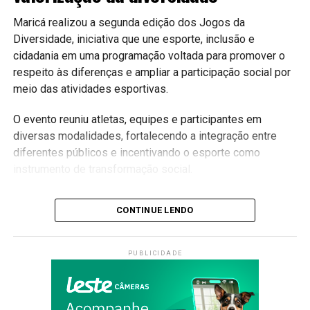
#CidadeInteligente #MaricáWebTV
Maricá realizou a segunda edição dos Jogos da
Diversidade, iniciativa que une esporte, inclusão e
cidadania em uma programação voltada para promover o
respeito às diferenças e ampliar a participação social por
meio das atividades esportivas.
O evento reuniu atletas, equipes e participantes em
diversas modalidades, fortalecendo a integração entre
diferentes públicos e incentivando o esporte como
instrumento de transformação social.
Inclusão através do esporte
CONTINUE LENDO
A competição busca garantir que todas as pessoas
tenham oportunidade de participar das atividades
PUBLICIDADE
esportivas, independentemente de suas características ou
condições.