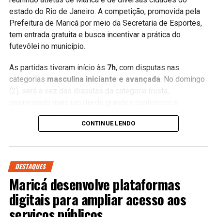
estado do Rio de Janeiro. A competição, promovida pela
Prefeitura de Maricá por meio da Secretaria de Esportes,
tem entrada gratuita e busca incentivar a prática do
futevôlei no município.
As partidas tiveram início às
7h
, com disputas nas
categorias
masculina iniciante e avançada
. No domingo
(2), será a vez das disputas da categoria mista,
prometendo mais um dia de grandes confrontos e
integração entre atletas e torcedores.
CONTINUE LENDO
Além da Copa Maricá, a cidade também recebe a etapa de
abertura da
Liga Nacional de Futevôlei
, reunindo equipes
tradicionais do país e consolidando Maricá como um dos
DESTAQUES
principais destinos para grandes eventos esportivos
Maricá desenvolve plataformas
ligados aos esportes de areia.
digitais para ampliar acesso aos
A expectativa é de grande público durante todo o fim de
serviços públicos
semana, com estrutura preparada para receber atletas,