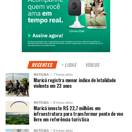
Além das disputas, a programação promove momentos de
convivência, respeito e valorização da diversidade.
Compromisso com a cidadania
Segundo a Prefeitura, ações como os Jogos da
Diversidade reforçam a construção de uma cidade mais
inclusiva, onde o esporte atua como ferramenta de
desenvolvimento humano.
RECENTES
+ LIDAS
VÍDEOS
NOTÍCIAS
7 horas atrás
PUBLICIDADE
Maricá registra menor índice de letalidade
violenta em 23 anos
Continue acompanhando a Maricá Web TV para mais
NOTÍCIAS
8 horas atrás
Maricá investe R$ 22,7 milhões em
notícias sobre inclusão, cidadania e esporte.
infraestrutura para transformar ponto de voo
livre em referência turística
#Maricá #Inclusão #JogosDaDiversidade #Esporte
#MaricáWebTV
NOTÍCIAS
8 horas atrás