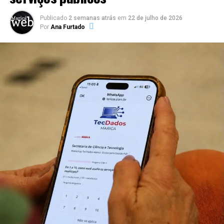
familiares e amantes do esporte na orla do Parque Nanci.
Publicado
2 semanas atrás
em
22 de julho de 2026
Por
Ana Furtado
PUBLICIDADE
Acompanhe a cobertura completa na Maricá Web
TV.
Copa Maricá de Futevôlei, Maricá, Parque Nanci, futevôlei,
esporte de areia, Liga Nacional de Futevôlei, Secretaria de
Esportes, eventos esportivos em Maricá, Maricá Web TV,
competição de futevôlei.