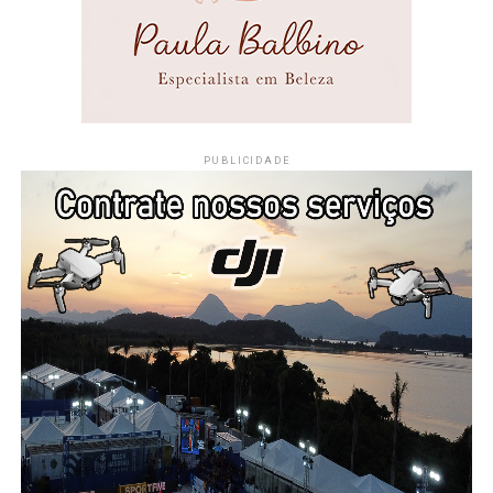
#Eventos #MaricáWebTV
#CidadeDeMaricá
PUBLICIDADE