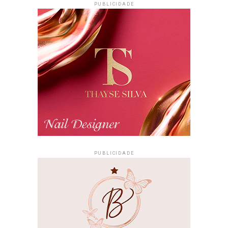
Entrada:
Gratuita
PUBLICIDADE
Atrações:
Transmissão dos jogos da Seleção Brasileira,
samba e programação cultural
PUBLICIDADE
Acompanhe a Maricá Web TV nas redes sociais
para ficar por dentro dos horários dos jogos,
cobertura dos eventos e das principais notícias de
Maricá.
PUBLICIDADE
#Maricá #MaricáRJ #EsquinaDaCopa
#SeleçãoBrasileira #Futebol
#CopaDoMundo #MARÉ
#EsquinaDoMalandro #Cultura #Turismo