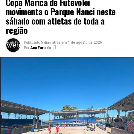
Copa Maricá de Futevôlei
movimenta o Parque Nanci neste
sábado com atletas de toda a
região
Publicado
5 dias atrás
em
1 de agosto de 2026
Por
Ana Furtado