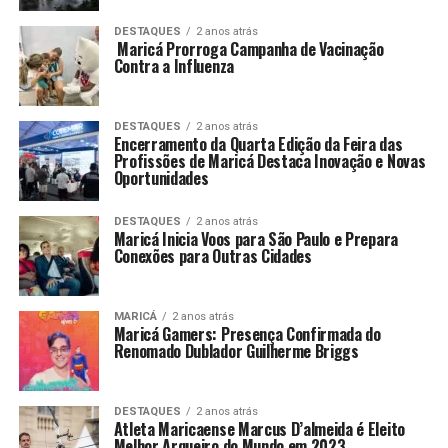
DESTAQUES
2 anos atrás
Maricá Prorroga Campanha de Vacinação
Contra a Influenza
DESTAQUES
2 anos atrás
Encerramento da Quarta Edição da Feira das
Profissões de Maricá Destaca Inovação e Novas
Oportunidades
DESTAQUES
2 anos atrás
Maricá Inicia Voos para São Paulo e Prepara
Conexões para Outras Cidades
MARICÁ
2 anos atrás
Maricá Gamers: Presença Confirmada do
Renomado Dublador Guilherme Briggs
DESTAQUES
2 anos atrás
Atleta Maricaense Marcus D’almeida é Eleito
Melhor Arqueiro do Mundo em 2023