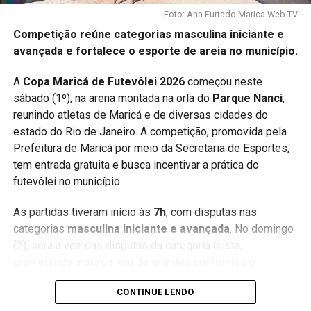
Foto: Ana Furtado Marica Web TV
Competição reúne categorias masculina iniciante e
avançada e fortalece o esporte de areia no município.
A
Copa Maricá de Futevôlei 2026
começou neste
sábado (1º), na arena montada na orla do
Parque Nanci
,
reunindo atletas de Maricá e de diversas cidades do
estado do Rio de Janeiro. A competição, promovida pela
Prefeitura de Maricá por meio da Secretaria de Esportes,
tem entrada gratuita e busca incentivar a prática do
futevôlei no município.
As partidas tiveram início às
7h
, com disputas nas
categorias
masculina iniciante e avançada
. No domingo
(2), será a vez das disputas da categoria mista,
prometendo mais um dia de grandes confrontos e
integração entre atletas e torcedores.
CONTINUE LENDO
Além da Copa Maricá, a cidade também recebe a etapa de