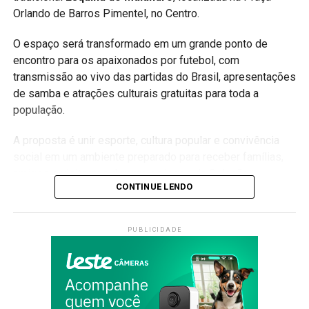
principais notícias, oportunidades, serviços e
Orlando de Barros Pimentel, no Centro.
eventos de Maricá.
O espaço será transformado em um grande ponto de
#Maricá #MaricáRJ #Itaipuaçu #Saúde
encontro para os apaixonados por futebol, com
#QualidadeDeVida #ExercícioFísico #BemEstar
transmissão ao vivo das partidas do Brasil, apresentações
#Esporte #AtividadeFísica #MaricáWebTV
de samba e atrações culturais gratuitas para toda a
população.
A proposta é unir esporte, cultura popular e convivência
PUBLICIDADE
social em um ambiente preparado para receber famílias,
amigos e visitantes durante os jogos da Seleção.
CONTINUE LENDO
Conhecida por valorizar a identidade cultural da cidade e
as tradições do samba, a Esquina do Malandro será o
PUBLICIDADE
cenário da torcida maricaense na busca pelo sonho do
hexacampeonato.
Além da transmissão dos jogos em telão, o público
poderá aproveitar uma programação cultural