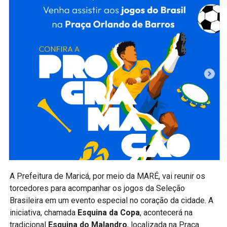
da saúde nos bairros do município.
PUBLICIDADE
Como participar
Os interessados devem realizar a inscrição conforme as
orientações divulgadas pela Prefeitura. As vagas são
limitadas e serão preenchidas de acordo com os critérios
estabelecidos pela organização do projeto.
A expectativa é atender moradores de Itaipuaçu que
A Prefeitura de
Maricá
, por meio da
MARÉ
, vai reunir os
buscam uma atividade física regular em um ambiente
torcedores para acompanhar os jogos da Seleção
acolhedor, gratuito e acompanhado por profissionais.
Brasileira em um evento especial no coração da cidade. A
Acompanhe a Maricá Web TV no Instagram,
iniciativa, chamada
Esquina da Copa
, acontecerá na
Facebook e em nosso site para ficar por dentro das
tradicional
Esquina do Malandro
, localizada na Praça