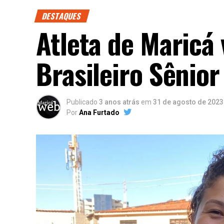
DESTAQUES
Atleta de Maric
Brasileiro Sênior
Publicado
3 anos atrás
em
31 de agosto de 2023
Por
Ana Furtado