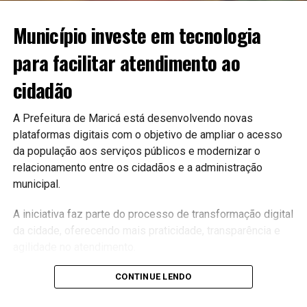
Município investe em tecnologia
para facilitar atendimento ao
cidadão
A Prefeitura de Maricá está desenvolvendo novas
plataformas digitais com o objetivo de ampliar o acesso
da população aos serviços públicos e modernizar o
relacionamento entre os cidadãos e a administração
municipal.
A iniciativa faz parte do processo de transformação digital
da cidade, oferecendo mais praticidade, transparência e
agilidade no atendimento.
Serviços mais acessíveis
CONTINUE LENDO