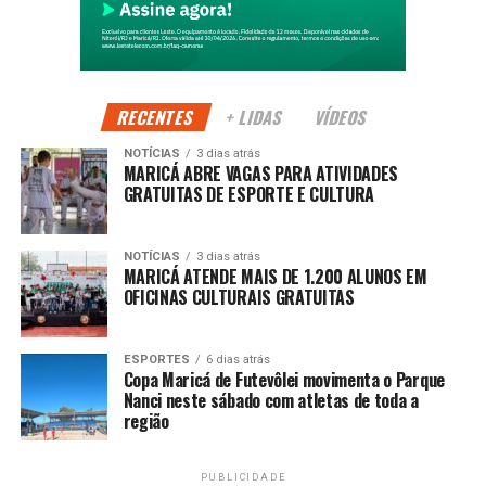
geração de renda e o desenvolvimento sustentável de
Maricá.
Segundo a Prefeitura, o evento fortalece a identidade rural
do município e cria novas oportunidades para produtores
RECENTES
+ LIDAS
VÍDEOS
comercializarem seus produtos diretamente com os
NOTÍCIAS
3 dias atrás
consumidores.
MARICÁ ABRE VAGAS PARA ATIVIDADES
GRATUITAS DE ESPORTE E CULTURA
PUBLICIDADE
NOTÍCIAS
3 dias atrás
MARICÁ ATENDE MAIS DE 1.200 ALUNOS EM
OFICINAS CULTURAIS GRATUITAS
Além de incentivar o setor agrícola, a programação
movimenta o turismo e o comércio local, atraindo
ESPORTES
6 dias atrás
Copa Maricá de Futevôlei movimenta o Parque
visitantes de diferentes regiões e contribuindo para o
Nanci neste sábado com atletas de toda a
fortalecimento da economia durante os dias de evento.
região
A expectativa é receber um grande público ao longo dos
três dias de programação, reafirmando a Festa do
PUBLICIDADE