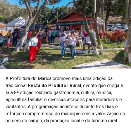
A Prefeitura destaca que eventos esportivos contribuem
para ampliar o acesso da população às diferentes
modalidades e incentivar crianças e jovens à prática
esportiva.
PUBLICIDADE
A realização do campeonato reforça o compromisso do
município com políticas públicas voltadas ao esporte e à
A Prefeitura de Maricá promove mais uma edição da
qualidade de vida.
tradicional
Festa do Produtor Rural
, evento que chega à
sua 8ª edição reunindo gastronomia, cultura, música,
Acompanhe a Maricá Web TV para mais notícias sobre
agricultura familiar e diversas atrações para moradores e
esporte e eventos na cidade.
visitantes. A programação acontece durante três dias e
#Maricá #KungFu #Esporte #ArtesMarciais
reforça o compromisso do município com a valorização do
#MaricáWebTV
homem do campo, da produção local e do turismo rural.