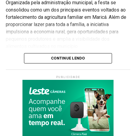
Organizada pela administração municipal, a festa se
consolidou como um dos principais eventos voltados ao
fortalecimento da agricultura familiar em Maricá. Além de
proporcionar lazer para toda a família, a iniciativa
impulsiona a economia rural, gera oportunidades para
pequenos produtores e amplia a visibilidade dos
alimentos cultivados no município.
Valorização da agricultura familiar
CONTINUE LENDO
Ao longo da programação, os visitantes poderão conhecer
PUBLICIDADE
produtos produzidos por agricultores da cidade, além de
aproveitar apresentações culturais, atrações musicais,
gastronomia típica e atividades voltadas para todas as
idades.
A Festa do Produtor Rural também busca aproximar a
população da realidade do campo, destacando a
importância da agricultura familiar para o abastecimento, a