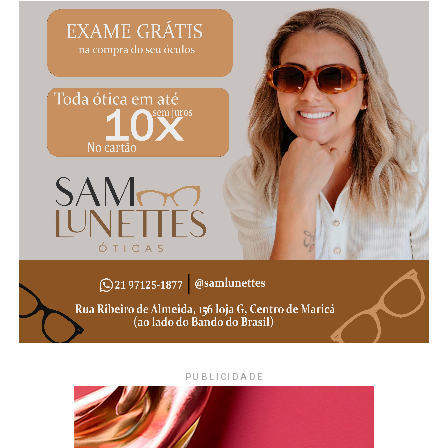
Produtor Rural como um dos eventos mais tradicionais do
calendário oficial de Maricá.
Acompanhe a Maricá Web TV pelo site, Instagram
e Facebook para conferir a cobertura completa dos
principais eventos, notícias e acontecimentos de
Maricá.
#Maricá #ProdutorRural #AgriculturaFamiliar
#TurismoRural #EconomiaLocal #MaricáRJ #Eventos
#MaricáWebTV
PUBLICIDADE
PUBLICIDADE