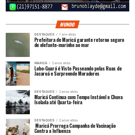
MUNDO
DESTAQUES
1 ano atrás
Prefeitura de Maricá garante retorno seguro
de elefante-marinho ao mar
MARICÁ
2 anos atrás
Lobo-Guará é Visto Passeando pelas Ruas de
Jacaroá e Surpreende Moradores
DESTAQUES
2 anos atrás
Maricá Continua com Tempo Instável e Chuva
Isolada até Quarta-feira
DESTAQUES
2 anos atrás
Maricá Prorroga Campanha de Vacinação
Contra a Influenza