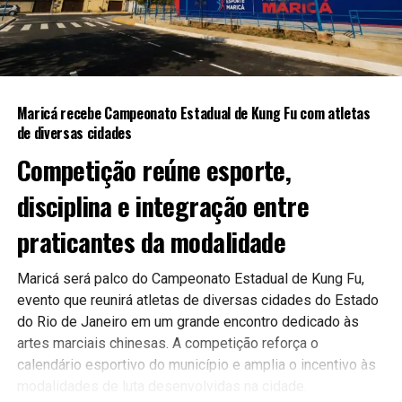
A expectativa é que as novas ferramentas contribuam para
uma gestão mais moderna e eficiente, aproximando ainda
mais a população do poder público.
Maricá recebe Campeonato Estadual de Kung Fu com atletas
Continue acompanhando a Maricá Web TV para mais
de diversas cidades
notícias sobre inovação, tecnologia e serviços públicos.
Competição reúne esporte,
#Maricá #Tecnologia #Inovação #ServiçosPúblicos
disciplina e integração entre
#CidadeInteligente #MaricáWebTV
praticantes da modalidade
Maricá será palco do Campeonato Estadual de Kung Fu,
evento que reunirá atletas de diversas cidades do Estado
do Rio de Janeiro em um grande encontro dedicado às
artes marciais chinesas. A competição reforça o
calendário esportivo do município e amplia o incentivo às
modalidades de luta desenvolvidas na cidade.